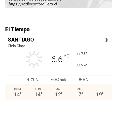
El Tiempo
SANTIAGO
Cielo Claro
°
7.5
°
C
6.6
°
5.4
78 %
0.5kmh
0 %
DOM
LUN
MAR
MIÉ
JUE
14
°
14
°
12
°
17
°
19
°