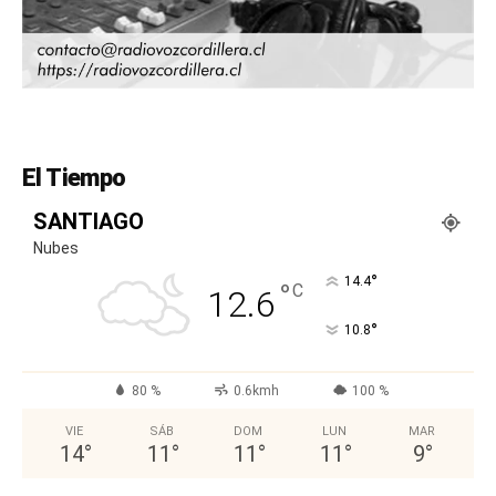
El Tiempo
SANTIAGO
Nubes
°
14.4
°
C
12.6
°
10.8
80 %
0.6kmh
100 %
VIE
SÁB
DOM
LUN
MAR
14
°
11
°
11
°
11
°
9
°