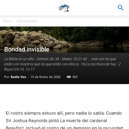
Inicio
Devocionales
Bondad invisible
La Biblia en un año : Génesis 36–38 - Mateo 10:21-42 … más son los que
están con nosotros que los que están con ellos (v. 16) La escritura de hoy : 2
Reyes 6:9-10, 13-17
Por
Radio Voz
-
15 de Enero de 2026
363
Facebook
WhatsApp
Email
Im
El rostro siempre estuvo allí, pero nadie lo sabía. Cuando
Sir Joshua Reynolds pintó La muerte del cardenal
Beaufort, incluyó el rostro de un demonio en la oscuridad