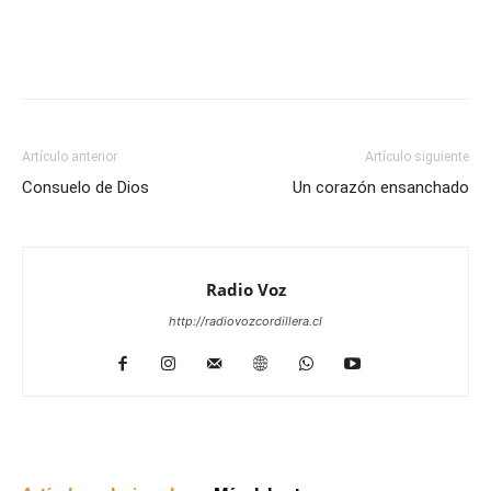
Facebook
WhatsApp
Email
Im
Artículo anterior
Artículo siguiente
Consuelo de Dios
Un corazón ensanchado
Radio Voz
http://radiovozcordillera.cl