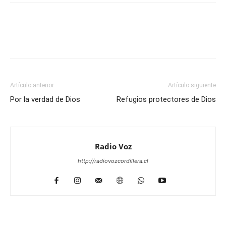
Facebook
WhatsApp
Email
Im
Artículo anterior
Artículo siguiente
Por la verdad de Dios
Refugios protectores de Dios
Radio Voz
http://radiovozcordillera.cl