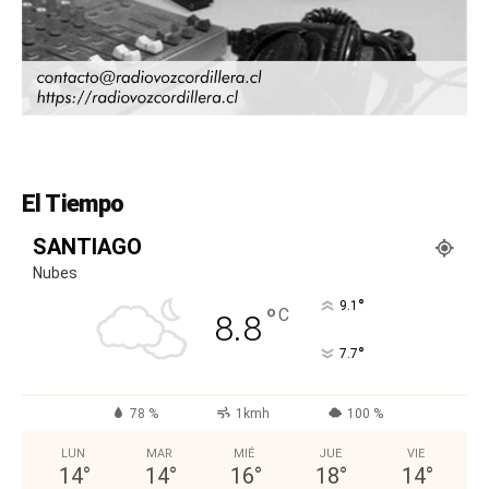
El Tiempo
SANTIAGO
Nubes
°
9.1
°
C
8.8
°
7.7
78 %
1kmh
100 %
LUN
MAR
MIÉ
JUE
VIE
14
°
14
°
16
°
18
°
14
°