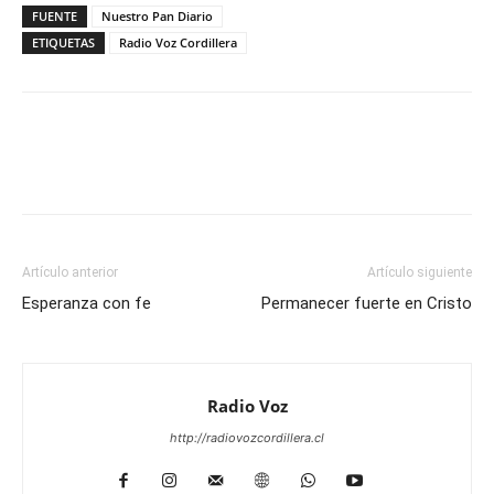
FUENTE
Nuestro Pan Diario
ETIQUETAS
Radio Voz Cordillera
Facebook
WhatsApp
Email
Im
Artículo anterior
Artículo siguiente
Esperanza con fe
Permanecer fuerte en Cristo
Radio Voz
http://radiovozcordillera.cl