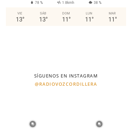
78 %
1.8kmh
38 %
VIE
SÁB
DOM
LUN
MAR
13
°
13
°
11
°
11
°
11
°
SÍGUENOS EN INSTAGRAM
@RADIOVOZCORDILLERA