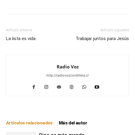
Facebook
WhatsApp
Email
Im
Artículo anterior
Artículo siguiente
La lista es vida
Trabajar juntos para Jesús
Radio Voz
http://radiovozcordillera.cl
Artículos relacionados
Más del autor