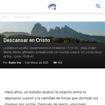
Inicio
Devocionales
Descansar en Cristo
La Biblia en un año : Deuteronomio 8-10 Marcos 11:19-33 … Jesús, le dijo:
Marta, Marta, afanada y turbada estás con muchas cosas (v. 41). La escritura
de hoy : Lucas 10:38-42
Por
Radio Voz
-
9 de Marzo de 2025
458
Facebook
WhatsApp
Email
Im
Hace años, un estudio analizó la relación entre la
depresión juvenil y la cantidad de horas que dormían los
jóvenes por noche. Después de leerlo, una joven