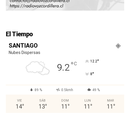
El Tiempo
SANTIAGO
Nubes Dispersas
°
12.2
°
C
9.2
°
8
89 %
0.5kmh
49 %
VIE
SÁB
DOM
LUN
MAR
14
°
13
°
11
°
11
°
11
°