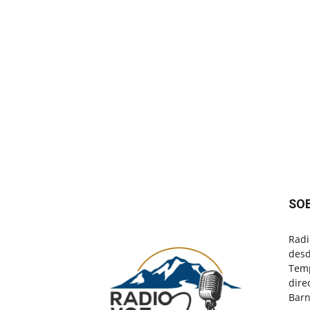
SO
Radi
desd
Temp
dire
Barn