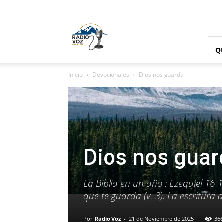
Radio
Voz
Cordillera
Q
Inicio
Devocionales
Dios nos guarda
Dios nos guar
La Biblia en un año : Ezequiel 16-
que te guarda (v. 3). La escritura
Por
Radio Voz
-
21 de Noviembre de 2025
36