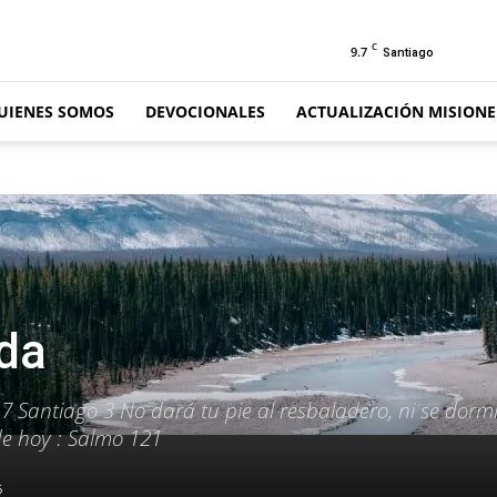
C
9.7
Santiago
UIENES SOMOS
DEVOCIONALES
ACTUALIZACIÓN MISION
da
17 Santiago 3 No dará tu pie al resbaladero, ni se dormi
 de hoy : Salmo 121
6