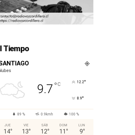
l Tiempo
SANTIAGO
Nubes
°
12.2
°
C
9.7
°
8.9
89 %
0.9kmh
100 %
JUE
VIE
SÁB
DOM
LUN
14
°
13
°
12
°
11
°
9
°