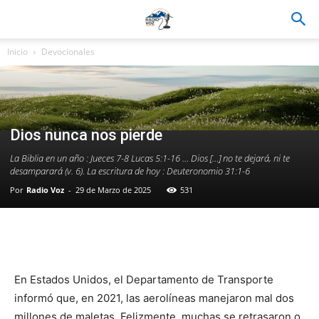
Inicio
Devocionales
Dios nunca nos pierde
La Biblia en un año : Jueces 7-8 Lucas 5:1-16 … Dios […] no te dejará, ni te
desamparará (v. 6). La escritura de hoy : Deuteronomio 31:1-6
Por
Radio Voz
-
29 de Marzo de 2025
531
Facebook
WhatsApp
Email
Im
En Estados Unidos, el Departamento de Transporte
informó que, en 2021, las aerolíneas manejaron mal dos
millones de maletas. Felizmente, muchas se retrasaron o