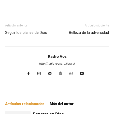
Facebook
WhatsApp
Email
Im
Artículo anterior
Artículo siguiente
Seguir los planes de Dios
Belleza de la adversidad
Radio Voz
http://radiovozcordillera.cl
Artículos relacionados
Más del autor