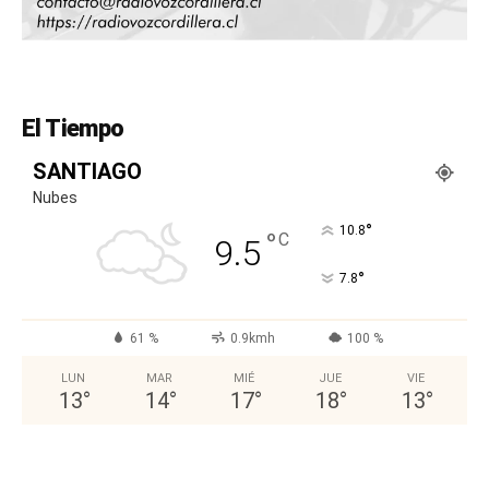
El Tiempo
SANTIAGO
Nubes
°
10.8
°
C
9.5
°
7.8
61 %
0.9kmh
100 %
LUN
MAR
MIÉ
JUE
VIE
13
°
14
°
17
°
18
°
13
°