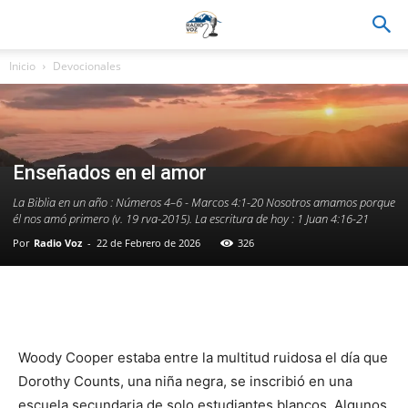
Inicio
Devocionales
Enseñados en el amor
La Biblia en un año : Números 4–6 - Marcos 4:1-20 Nosotros amamos porque
él nos amó primero (v. 19 rva-2015). La escritura de hoy : 1 Juan 4:16-21
Por
Radio Voz
-
22 de Febrero de 2026
326
Facebook
WhatsApp
Email
Im
Woody Cooper estaba entre la multitud ruidosa el día que
Dorothy Counts, una niña negra, se inscribió en una
escuela secundaria de solo estudiantes blancos. Algunos