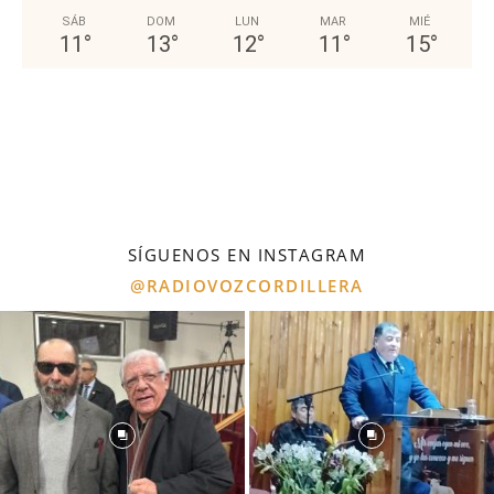
SÁB
DOM
LUN
MAR
MIÉ
11
°
13
°
12
°
11
°
15
°
SÍGUENOS EN INSTAGRAM
@RADIOVOZCORDILLERA