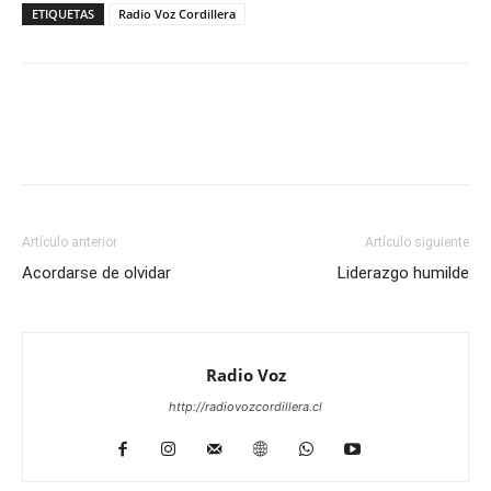
ETIQUETAS
Radio Voz Cordillera
Facebook
WhatsApp
Email
Im
Artículo anterior
Artículo siguiente
Acordarse de olvidar
Liderazgo humilde
Radio Voz
http://radiovozcordillera.cl