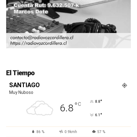
El Tiempo
SANTIAGO
Muy Nuboso
°
8.8
°
C
6.8
°
6.1
86 %
0.9kmh
57 %