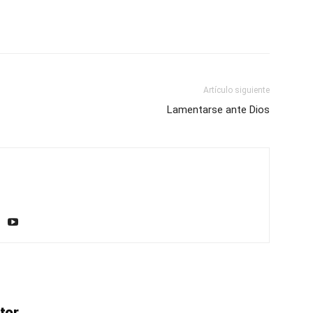
Email
Impresión
Artículo siguiente
Lamentarse ante Dios
tor