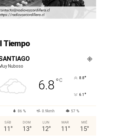
l Tiempo
SANTIAGO
Muy Nuboso
°
8.8
°
C
6.8
°
6.1
86 %
0.9kmh
57 %
SÁB
DOM
LUN
MAR
MIÉ
11
°
13
°
12
°
11
°
15
°