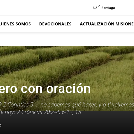
C
6.8
Santiago
UIENES SOMOS
DEVOCIONALES
ACTUALIZACIÓN MISION
ero con oración
9 2 Corintios 3 … no sabemos qué hacer, y a ti volvemos
de hoy: 2 Crónicas 20:2-4, 6-12, 15
0