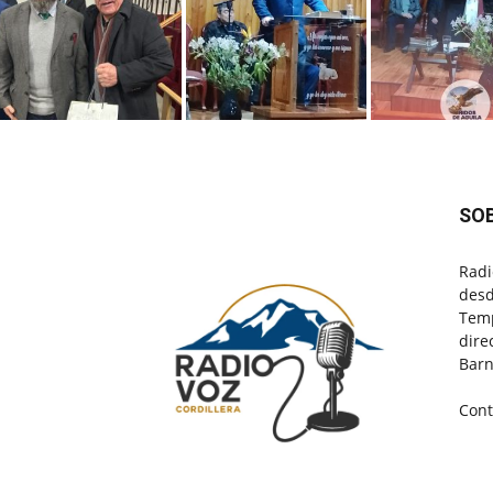
SO
Radi
desd
Temp
dire
Barn
Cont