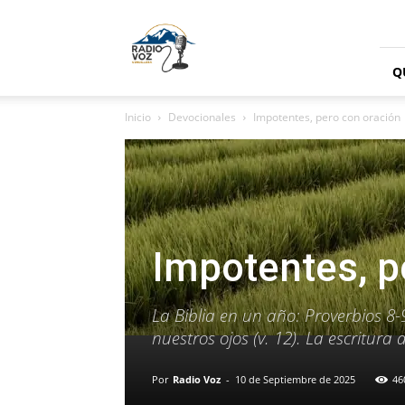
Radio
Voz
Cordillera
Q
Inicio
Devocionales
Impotentes, pero con oración
Impotentes, p
La Biblia en un año: Proverbios 8-
nuestros ojos (v. 12). La escritura 
Por
Radio Voz
-
10 de Septiembre de 2025
46