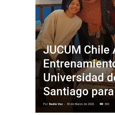
JUCUM Chile 
Entrenamiento
Universidad d
Santiago par
Por
Radio Voz
-
30 de Marzo de 2026
369