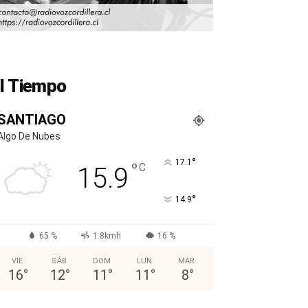
l Tiempo
SANTIAGO
Algo De Nubes
°
17.1
°
C
15.9
°
14.9
65 %
1.8kmh
16 %
VIE
SÁB
DOM
LUN
MAR
16
°
12
°
11
°
11
°
8
°