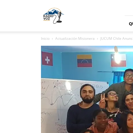
Radio
Voz
Cordillera
Q
Inicio
Actualización Misionera
JUCUM Chile Anuncia