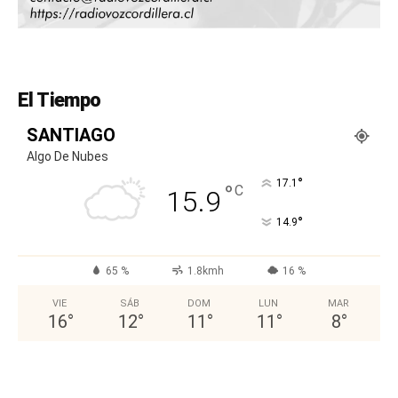
El Tiempo
SANTIAGO
Algo De Nubes
°
17.1
°
C
15.9
°
14.9
65 %
1.8kmh
16 %
VIE
SÁB
DOM
LUN
MAR
16
°
12
°
11
°
11
°
8
°