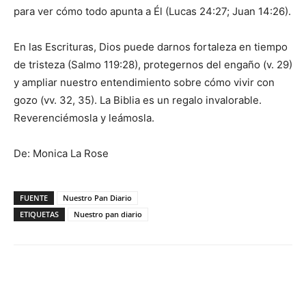
para ver cómo todo apunta a Él (Lucas 24:27; Juan 14:26).
En las Escrituras, Dios puede darnos fortaleza en tiempo
de tristeza (Salmo 119:28), protegernos del engaño (v. 29)
y ampliar nuestro entendimiento sobre cómo vivir con
gozo (vv. 32, 35). La Biblia es un regalo invalorable.
Reverenciémosla y leámosla.
De: Monica La Rose
FUENTE
Nuestro Pan Diario
ETIQUETAS
Nuestro pan diario
Facebook
WhatsApp
Email
Im