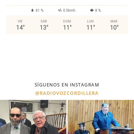
81 %
0.5kmh
8 %
VIE
SÁB
DOM
LUN
MAR
14
°
13
°
11
°
11
°
10
°
SÍGUENOS EN INSTAGRAM
@RADIOVOZCORDILLERA