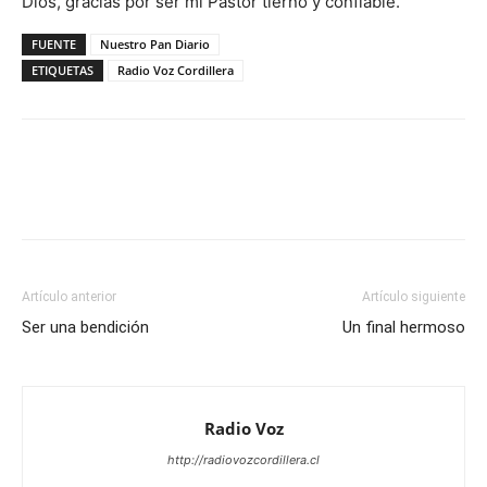
Dios, gracias por ser mi Pastor tierno y confiable.
FUENTE
Nuestro Pan Diario
ETIQUETAS
Radio Voz Cordillera
Facebook
WhatsApp
Email
Im
Artículo anterior
Artículo siguiente
Ser una bendición
Un final hermoso
Radio Voz
http://radiovozcordillera.cl