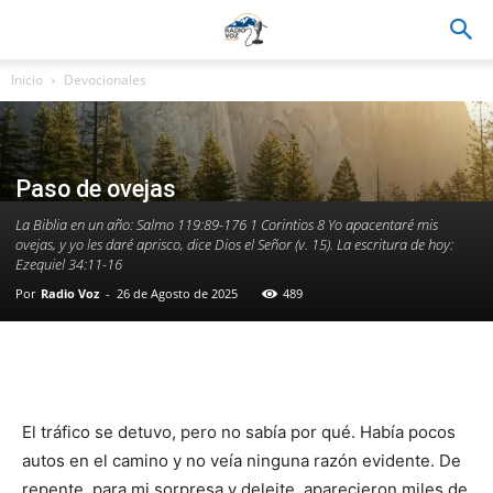
Inicio
Devocionales
Paso de ovejas
La Biblia en un año: Salmo 119:89-176 1 Corintios 8 Yo apacentaré mis
ovejas, y yo les daré aprisco, dice Dios el Señor (v. 15). La escritura de hoy:
Ezequiel 34:11-16
Por
Radio Voz
-
26 de Agosto de 2025
489
Facebook
WhatsApp
Email
Im
El tráfico se detuvo, pero no sabía por qué. Había pocos
autos en el camino y no veía ninguna razón evidente. De
repente, para mi sorpresa y deleite, aparecieron miles de