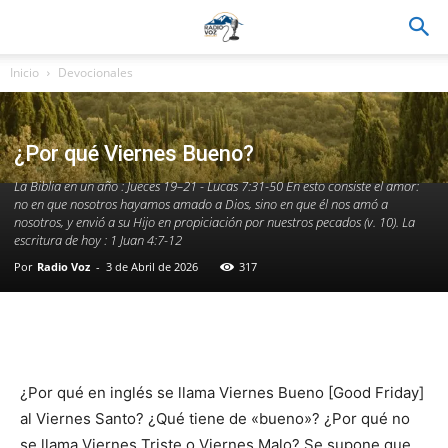
Inicio
Devocionales
¿Por qué Viernes Bueno?
La Biblia en un año : Jueces 19–21 - Lucas 7:31-50 En esto consiste el amor:
no en que nosotros hayamos amado a Dios, sino en que él nos amó a
nosotros, y envió a su Hijo en propiciación por nuestros pecados (v. 10). La
escritura de hoy : 1 Juan 4:7-12
Por
Radio Voz
-
3 de Abril de 2026
317
Facebook
WhatsApp
Email
Im
¿Por qué en inglés se llama Viernes Bueno [Good Friday]
al Viernes Santo? ¿Qué tiene de «bueno»? ¿Por qué no
se llama Viernes Triste o Viernes Malo? Se supone que