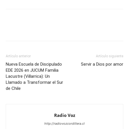
Facebook
WhatsApp
Email
Im
Artículo anterior
Artículo siguiente
Nueva Escuela de Discipulado
Servir a Dios por amor
EDE 2026 en JUCUM Familia
Lacustre (Villarrica): Un
Llamado a Transformar el Sur
de Chile
Radio Voz
http://radiovozcordillera.cl