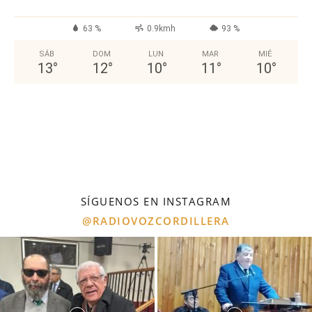
63 %
0.9kmh
93 %
SÁB
DOM
LUN
MAR
MIÉ
13
°
12
°
10
°
11
°
10
°
SÍGUENOS EN INSTAGRAM
@RADIOVOZCORDILLERA