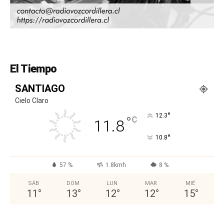
El Tiempo
SANTIAGO
Cielo Claro
°
12.3
°
C
11.8
°
10.8
57 %
1.8kmh
8 %
SÁB
DOM
LUN
MAR
MIÉ
11
°
13
°
12
°
12
°
15
°