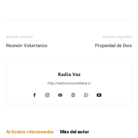
Facebook
WhatsApp
Email
Im
Artículo anterior
Artículo siguiente
Reunión Voluntarios
Propiedad de Dios
Radio Voz
http://radiovozcordillera.cl
Artículos relacionados
Más del autor