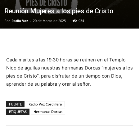
Reunión Mujeres a los pies de Cristo
Por
Radio Voz
-
20 de Marzo de 2025
934
Facebook
WhatsApp
Email
Im
Cada martes a las 19:30 horas se reúnen en el Templo
Nido de águilas nuestras hermanas Dorcas “mujeres a los
pies de Cristo”, para disfrutar de un tiempo con Dios,
aprender de su palabra y orar al señor.
FUENTE
Radio Voz Cordillera
ETIQUETAS
Hermanas Dorcas