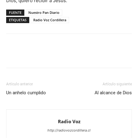
Dios, quiero recibir a Jesús.
FUENTE
Nuestro Pan Diario
ETIQUETAS
Radio Voz Cordillera
Facebook
WhatsApp
Email
Im
Artículo anterior
Artículo siguiente
Un anhelo cumplido
Al alcance de Dios
Radio Voz
http://radiovozcordillera.cl