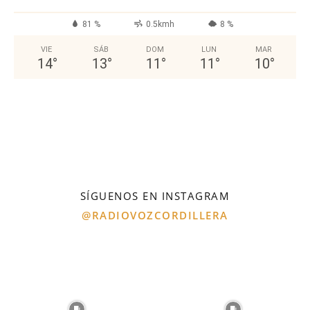
81 %
0.5kmh
8 %
VIE
SÁB
DOM
LUN
MAR
14
°
13
°
11
°
11
°
10
°
SÍGUENOS EN INSTAGRAM
@RADIOVOZCORDILLERA