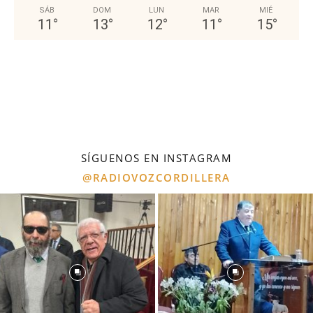
SÁB
DOM
LUN
MAR
MIÉ
11
°
13
°
12
°
11
°
15
°
SÍGUENOS EN INSTAGRAM
@RADIOVOZCORDILLERA