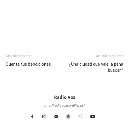
Facebook
WhatsApp
Email
Im
Artículo anterior
Artículo siguiente
Cuenta tus bendiciones
¿Una ciudad que vale la pena
buscar?
Radio Voz
http://radiovozcordillera.cl