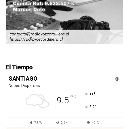
El Tiempo
SANTIAGO
Nubes Dispersas
°
11
°
C
9.5
°
8.9
72 %
2.7kmh
49 %