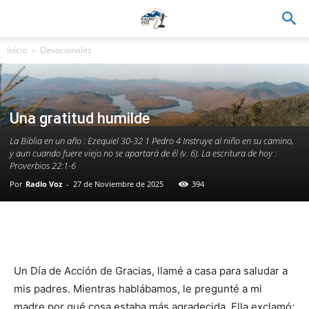
Inicio
Devocionales
Una gratitud humilde
La Biblia en un año : Ezequiel 30-32 1 Pedro 4 Instruye al niño en su camino,
y aun cuando fuere viejo no se apartará de él (v. 6). La escritura de hoy :
Proverbios 22:1-6
Por
Radio Voz
-
27 de Noviembre de 2025
394
Facebook
WhatsApp
Email
Im
Un Día de Acción de Gracias, llamé a casa para saludar a
mis padres. Mientras hablábamos, le pregunté a mi
madre por qué cosa estaba más agradecida. Ella exclamó: