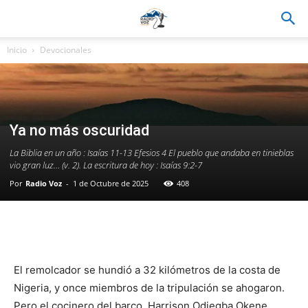
Inicio
Devocionales
Ya no más oscuridad
La Biblia en un año : Isaías 11-13 Efesios 4 El pueblo que andaba en tinieblas
vio gran luz… (v. 2). La escritura de hoy : Isaías 9:2-7
Por
Radio Voz
-
1 de Octubre de 2025
408
Facebook
WhatsApp
Email
Im
El remolcador se hundió a 32 kilómetros de la costa de
Nigeria, y once miembros de la tripulación se ahogaron.
Pero el cocinero del barco, Harrison Odjegba Okene,