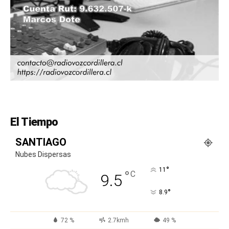
El Tiempo
SANTIAGO
Nubes Dispersas
°
11
°
C
9.5
°
8.9
72 %
2.7kmh
49 %