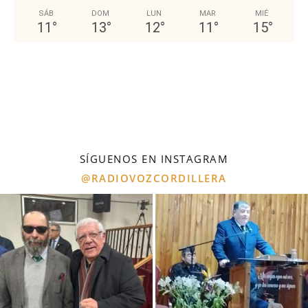
SÁB
DOM
LUN
MAR
MIÉ
11
°
13
°
12
°
11
°
15
°
SÍGUENOS EN INSTAGRAM
@RADIOVOZCORDILLERA