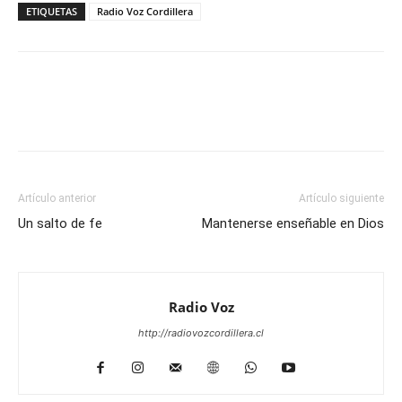
ETIQUETAS
Radio Voz Cordillera
Facebook
WhatsApp
Email
Im
Artículo anterior
Artículo siguiente
Un salto de fe
Mantenerse enseñable en Dios
Radio Voz
http://radiovozcordillera.cl