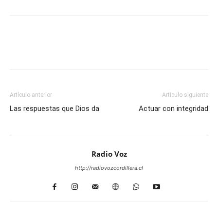
Facebook
WhatsApp
Email
Im
Artículo anterior
Artículo siguiente
Las respuestas que Dios da
Actuar con integridad
Radio Voz
http://radiovozcordillera.cl