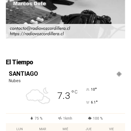
El Tiempo
SANTIAGO
Nubes
°
10
°
C
7.3
°
6.1
75 %
1kmh
100 %
LUN
MAR
MIÉ
JUE
VIE