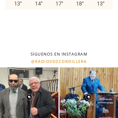
13
°
14
°
17
°
18
°
13
°
SÍGUENOS EN INSTAGRAM
@RADIOVOZCORDILLERA