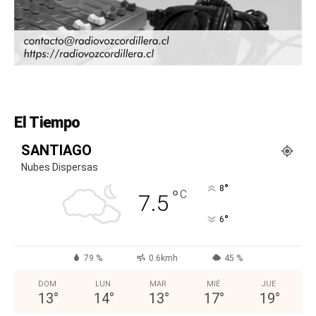
El Tiempo
SANTIAGO
Nubes Dispersas
°
8
°
C
7.5
°
6
79 %
0.6kmh
45 %
DOM
LUN
MAR
MIÉ
JUE
13
°
14
°
13
°
17
°
19
°