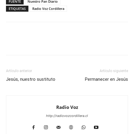
FUENTE
Nuestro Pan Diario
ETIQUETAS
Radio Voz Cordillera
Facebook
WhatsApp
Email
Im
Artículo anterior
Artículo siguiente
Jesús, nuestro sustituto
Permanecer en Jesús
Radio Voz
http://radiovozcordillera.cl