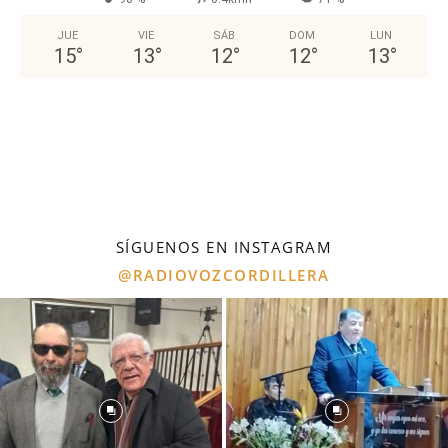
JUE
VIE
SÁB
DOM
LUN
15
°
13
°
12
°
12
°
13
°
SÍGUENOS EN INSTAGRAM
@RADIOVOZCORDILLERA