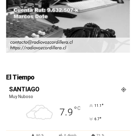
El Tiempo
SANTIAGO
Muy Nuboso
°
11.1
°
C
7.9
°
6.7
90 %
0.4kmh
71 %