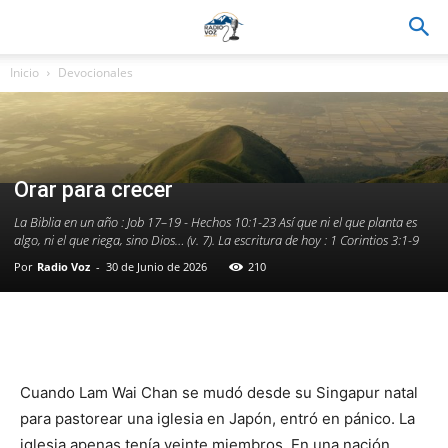
Inicio
Devocionales
Orar para crecer
La Biblia en un año : Job 17–19 - Hechos 10:1-23 Así que ni el que planta es
algo, ni el que riega, sino Dios… (v. 7). La escritura de hoy : 1 Corintios 3:1-9
Por
Radio Voz
-
30 de Junio de 2026
210
Facebook
WhatsApp
Email
Im
Cuando Lam Wai Chan se mudó desde su Singapur natal
para pastorear una iglesia en Japón, entró en pánico. La
iglesia apenas tenía veinte miembros. En una nación