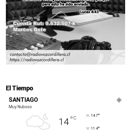
El Tiempo
SANTIAGO
Muy Nuboso
°
14.7
°
C
14
°
11.4